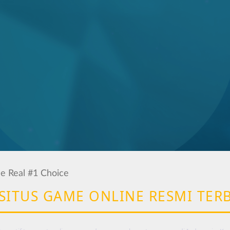
e Real #1 Choice
 SITUS GAME ONLINE RESMI TER