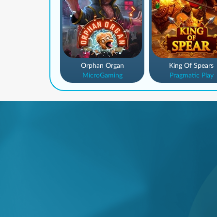
Orphan Organ
King Of Spears
MicroGaming
Pragmatic Play