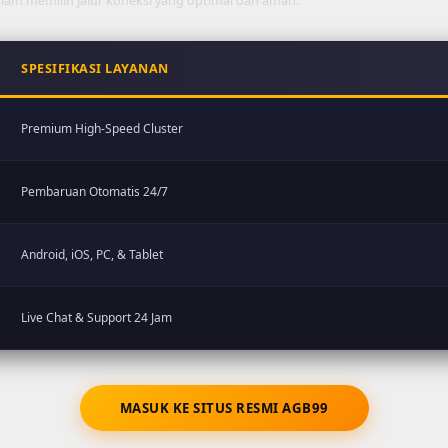
lam memilih jalur koneksi yang optimal dan aman:
SPESIFIKASI LAYANAN
Premium High-Speed Cluster
Pembaruan Otomatis 24/7
Android, iOS, PC, & Tablet
Live Chat & Support 24 Jam
MASUK KE SITUS RESMI AGB99