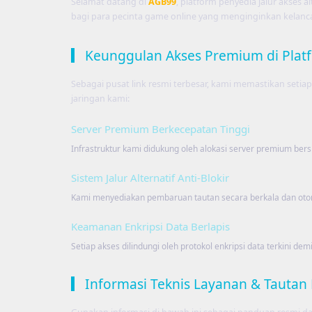
Selamat datang di
AGB99
, platform penyedia jalur akses 
bagi para pecinta game online yang menginginkan kelanc
Keunggulan Akses Premium di Pla
Sebagai pusat link resmi terbesar, kami memastikan setia
jaringan kami:
Server Premium Berkecepatan Tinggi
Infrastruktur kami didukung oleh alokasi server premium bers
Sistem Jalur Alternatif Anti-Blokir
Kami menyediakan pembaruan tautan secara berkala dan otoma
Keamanan Enkripsi Data Berlapis
Setiap akses dilindungi oleh protokol enkripsi data terkini de
Informasi Teknis Layanan & Tautan