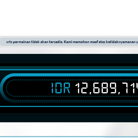
ts permainan tidak akan tersedia. Kami memohon maaf atas ketidaknyamanan yang mun
IDR
12,689,7