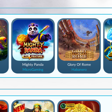
Mighty Panda
Glory Of Rome
MicroGaming
Habanero