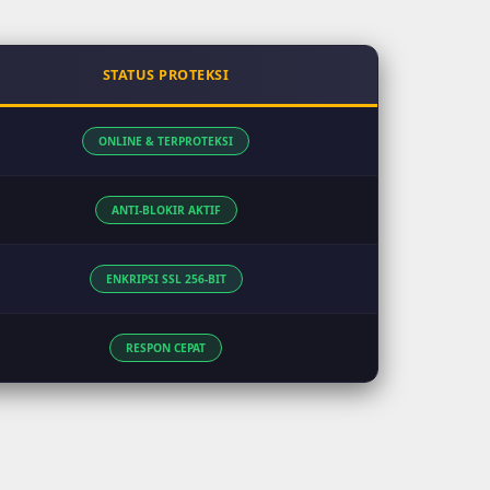
STATUS PROTEKSI
ONLINE & TERPROTEKSI
ANTI-BLOKIR AKTIF
ENKRIPSI SSL 256-BIT
RESPON CEPAT