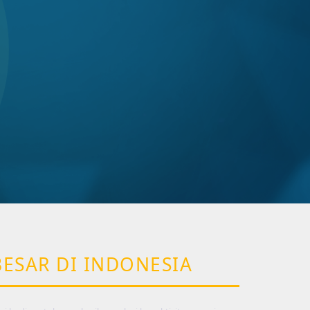
BESAR DI INDONESIA