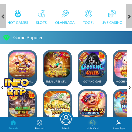
HOT GAMES
SLOTS
OLAHRAGA
TOGEL
LIVE CASINO
Game Populer
GATES OF OLYMPUS POP
TREASURES OF AZTEC
GOYANG GAIB
MAHJONG WINS 3 – BLACK SCATTER
MAHJONG WAYS
SUPER ELEMENTS 2
Beranda
Promosi
Masuk
Hub. Kami
Akun Saya