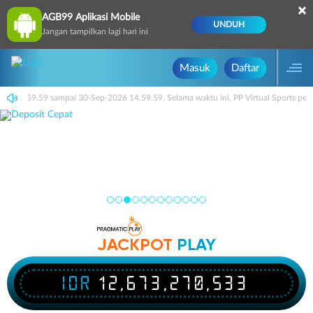
×
AGB99 Aplikasi Mobile
UNDUH
Jangan tampilkan lagi hari ini
Masuk
Daftar
 dari 14.59.59 sampai 30-Sep-2026 14.59.59. Selama waktu ini, PP Virtual Sports p
JACKPOT
PLAY
IDR
12,673,270,533