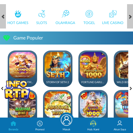
HOT GAMES
SLOTS
OLAHRAGA
TOGEL
LIVE CASINO
Game Populer
GATES OF OLYMPUS POP
STORM OF SETH 2
FORTUNE GARUDA 1000
MAHJONG WINS 3 – BLACK SCATTER
MAHJONG WAYS
GATES OF OLYMPUS 1000
Beranda
Promosi
Masuk
Hub. Kami
Akun Saya