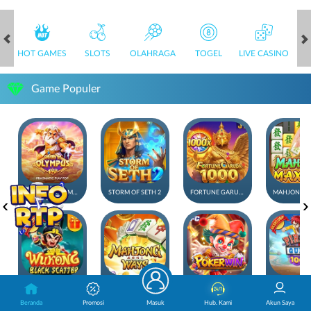
HOT GAMES
SLOTS
OLAHRAGA
TOGEL
LIVE CASINO
Game Populer
GATES OF OLYMPUS POP
STORM OF SETH 2
FORTUNE GARUDA 1000
WUKONG - BLACK SCATTER
MAHJONG WAYS
POKER WIN
Beranda
Promosi
Masuk
Hub. Kami
Akun Saya