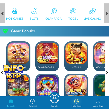
HOT GAMES
SLOTS
OLAHRAGA
TOGEL
LIVE CASINO
Game Populer
GATES OF OLYMPUS POP
BANG GACOR 1000
NEZHA 2
MAHJONG WINS 3 – BLACK SCATTER
DJ BOOM BOOM
SUPER ELEMENTS 2
Beranda
Promosi
Masuk
Hub. Kami
Akun Saya