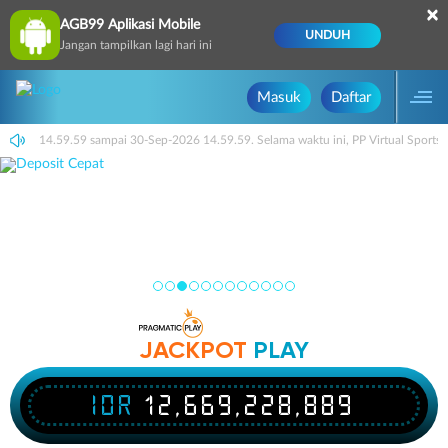
×
AGB99 Aplikasi Mobile
UNDUH
Jangan tampilkan lagi hari ini
Masuk
Daftar
026 dari 14.59.59 sampai 30-Sep-2026 14.59.59. Selama waktu ini, PP Virtual Sport
JACKPOT
PLAY
IDR
12,669,228,889