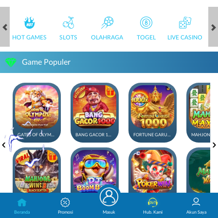
HOT GAMES
SLOTS
OLAHRAGA
TOGEL
LIVE CASINO
Game Populer
GATES OF OLYMPUS POP
BANG GACOR 1000
FORTUNE GARUDA 1000
MAHJONG WINS 3 – BLACK SCATTER
DJ BOOM BOOM
POKER WIN
Beranda
Promosi
Masuk
Hub. Kami
Akun Saya