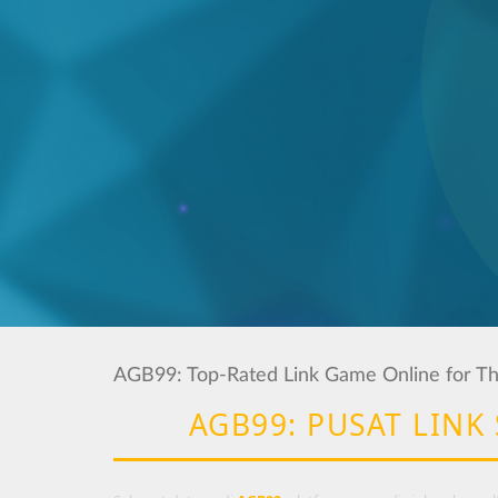
AGB99: Top-Rated Link Game Online for Th
AGB99: PUSAT LINK