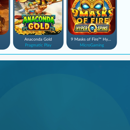
Anaconda Gold
9 Masks of Fire™ HyperSpins™
Pragmatic Play
MicroGaming