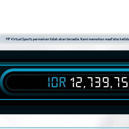
P Virtual Sports permainan tidak akan tersedia. Kami memohon maaf atas ketidaknya
IDR
12,739,7