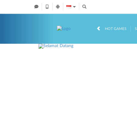
HOT GAMES