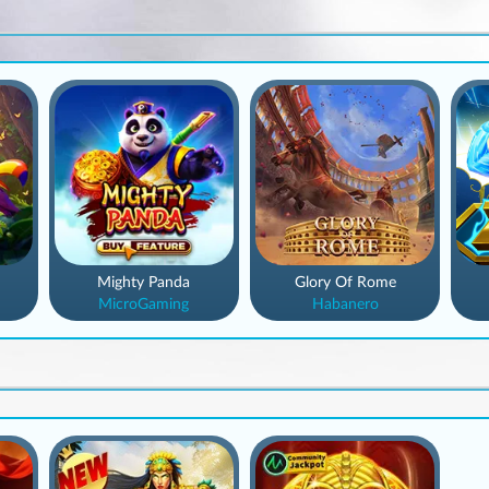
Mighty Panda
Glory Of Rome
MicroGaming
Habanero