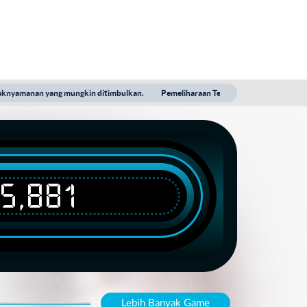
manan yang mungkin ditimbulkan.
Pemeliharaan Terjadwal: MarbleX pada 31-Jul-2
55,881
Lebih Banyak Game