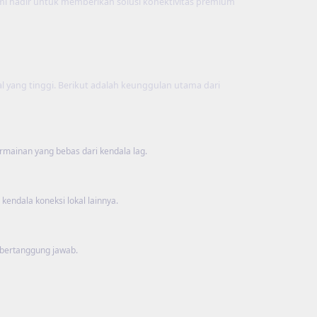
Kami hadir untuk memberikan solusi konektivitas premium
l yang tinggi. Berikut adalah keunggulan utama dari
ermainan yang bebas dari kendala lag.
endala koneksi lokal lainnya.
k bertanggung jawab.